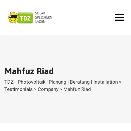
Skip
to
content
Mahfuz Riad
TDZ - Photovoltaik | Planung | Beratung | Installation
>
Testimonials
>
Company
>
Mahfuz Riad