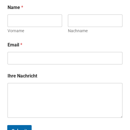
E
Name
*
m
a
i
l
N
Vorname
Nachname
a
m
Email
*
e
I
h
r
e
Ihre Nachricht